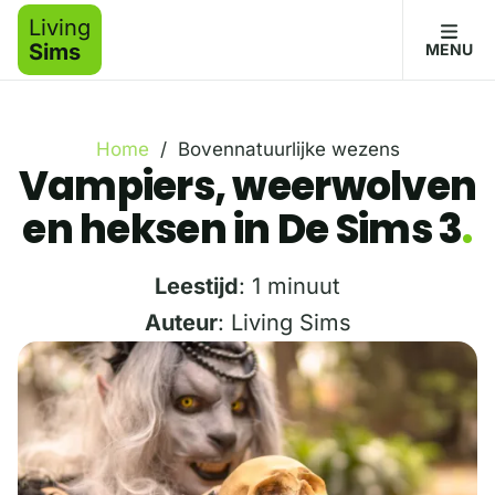
Living
Sims
MENU
Home
/
Bovennatuurlijke wezens
Vampiers, weerwolven
en heksen in De Sims 3
Leestijd
: 1 minuut
Auteur
: Living Sims