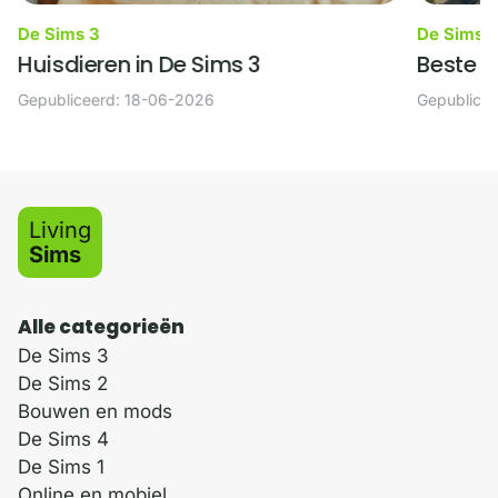
De Sims 3
De Sims 
Huisdieren in De Sims 3
Beste w
Gepubliceerd: 18-06-2026
Gepublice
Living
Sims
Alle categorieën
De Sims 3
De Sims 2
Bouwen en mods
De Sims 4
De Sims 1
Online en mobiel