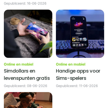
Gepubliceerd: 16-06-2026
Online en mobiel
Online en mobiel
Simdollars en
Handige apps voor
levenspunten gratis
Sims-spelers
Gepubliceerd: 08-06-2026
Gepubliceerd: 11-06-2026