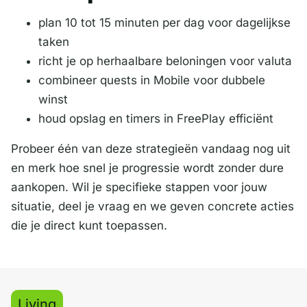
plan 10 tot 15 minuten per dag voor dagelijkse
taken
richt je op herhaalbare beloningen voor valuta
combineer quests in Mobile voor dubbele
winst
houd opslag en timers in FreePlay efficiënt
Probeer één van deze strategieën vandaag nog uit
en merk hoe snel je progressie wordt zonder dure
aankopen. Wil je specifieke stappen voor jouw
situatie, deel je vraag en we geven concrete acties
die je direct kunt toepassen.
Living