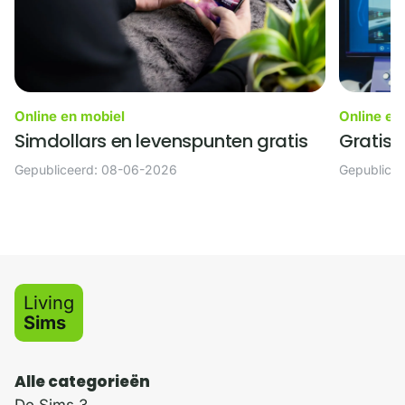
Online en mobiel
Online en
Simdollars en levenspunten gratis
Gratis 
Gepubliceerd: 08-06-2026
Gepublice
Living
Sims
Alle categorieën
De Sims 3