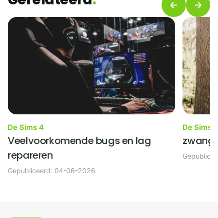
De Sims 4
De Sims 
Veelvoorkomende bugs en lag
zwange
repareren
Gepublice
Gepubliceerd: 04-06-2026