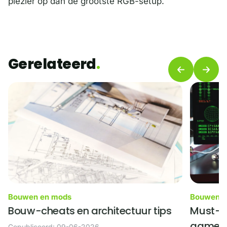
plezier op dan de grootste RGB-setup.
Gerelateerd
Bouwen en mods
Bouwen e
Bouw-cheats en architectuur tips
Must-ha
gamepl
Gepubliceerd: 09-06-2026