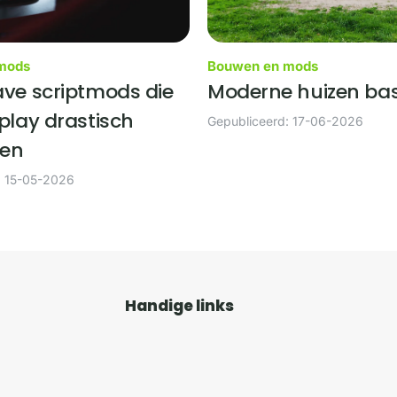
mods
Bouwen en mods
ve scriptmods die
Moderne huizen ba
play drastisch
Gepubliceerd: 17-06-2026
ren
: 15-05-2026
Handige links