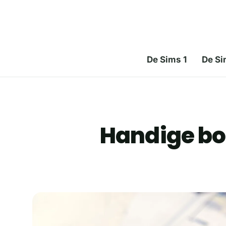
De Sims 1
De Si
Handige bo