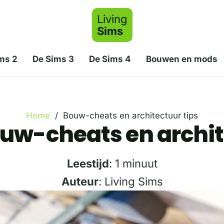
Living
Sims
ms 2
De Sims 3
De Sims 4
Bouwen en mods
Home
/
Bouw-cheats en architectuur tips
uw-cheats en archit
Leestijd
: 1 minuut
Auteur
: Living Sims