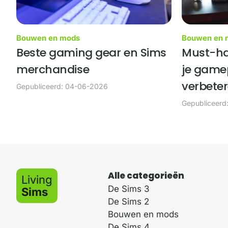
Bouwen en mods
Bouwen en 
Beste gaming gear en Sims
Must-ha
merchandise
je game
verbete
Gepubliceerd: 04-06-2026
Gepubliceerd
Alle categorieën
Living
De Sims 3
Sims
De Sims 2
Bouwen en mods
De Sims 4