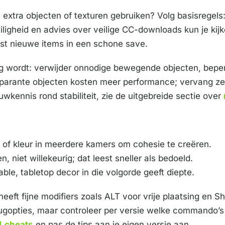
extra objecten of texturen gebruiken? Volg basisregels: 
eiligheid en advies over veilige CC-downloads kun je ki
est nieuwe items in een schone save.
aag wordt: verwijder onnodige bewegende objecten, beper
sparante objecten kosten meer performance; vervang ze d
kennis rond stabiliteit, zie de uitgebreide sectie over
 of kleur in meerdere kamers om cohesie te creëren.
, niet willekeurig; dat leest sneller als bedoeld.
able, tabletop decor in die volgorde geeft diepte.
eft fijne modifiers zoals ALT voor vrije plaatsing en Shi
gopties, maar controleer per versie welke commando’s ve
4 cheats
en pas de tips aan je eigen versie aan.