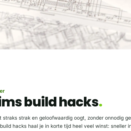
er
ims build hacks
aat straks strak en geloofwaardig oogt, zonder onnodig 
ild hacks haal je in korte tijd heel veel winst: sneller i