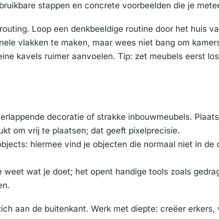
e, bruikbare stappen en concrete voorbeelden die je mete
 routing. Loop een denkbeeldige routine door het huis 
onele vlakken te maken, maar wees niet bang om kamer
eine kavels ruimer aanvoelen. Tip: zet meubels eerst los
erlappende decoratie of strakke inbouwmeubels. Plaats p
 om vrij te plaatsen; dat geeft pixelprecisie.
ects: hiermee vind je objecten die normaal niet in de c
 je weet wat je doet; het opent handige tools zoals gedra
en.
ich aan de buitenkant. Werk met diepte: creëer erkers,