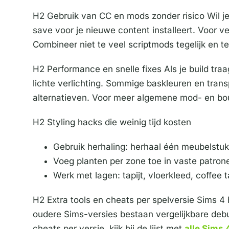
H2 Gebruik van CC en mods zonder risico Wil je 
save voor je nieuwe content installeert. Voor v
Combineer niet te veel scriptmods tegelijk en t
H2 Performance en snelle fixes Als je build tr
lichte verlichting. Sommige baskleuren en tran
alternatieven. Voor meer algemene mod- en bouw
H2 Styling hacks die weinig tijd kosten
Gebruik herhaling: herhaal één meubelstuk
Voeg planten per zone toe in vaste patronen
Werk met lagen: tapijt, vloerkleed, coffee t
H2 Extra tools en cheats per spelversie Sims 4 he
oudere Sims-versies bestaan vergelijkbare debu
cheats per versie, kijk bij de lijst met
alle Sims 