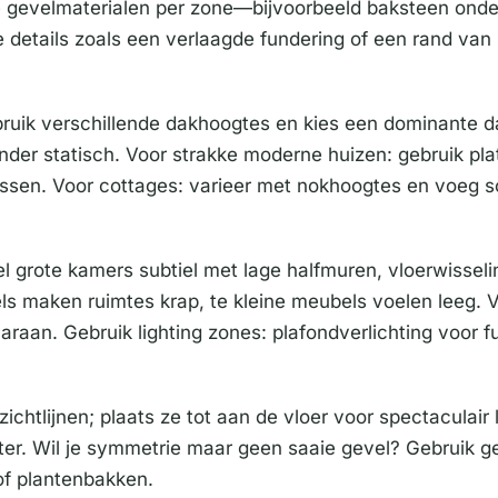
e gevelmaterialen per zone—bijvoorbeeld baksteen onde
details zoals een verlaagde fundering of een rand van
ruik verschillende dakhoogtes en kies een dominante d
inder statisch. Voor strakke moderne huizen: gebruik p
ssen. Voor cottages: varieer met nokhoogtes en voeg sc
eel grote kamers subtiel met lage halfmuren, vloerwissel
s maken ruimtes krap, te kleine meubels voelen leeg. Voo
araan. Gebruik lighting zones: plafondverlichting voor f
chtlijnen; plaats ze tot aan de vloer voor spectaculair
kter. Wil je symmetrie maar geen saaie gevel? Gebruik g
 of plantenbakken.