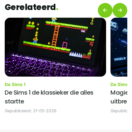
Gerelateerd
De Sims 1
De Sims 1
De Sims 1 de klassieker die alles
Magie, 
startte
uitbrei
Gepubliceerd: 31-05-2026
Gepublice