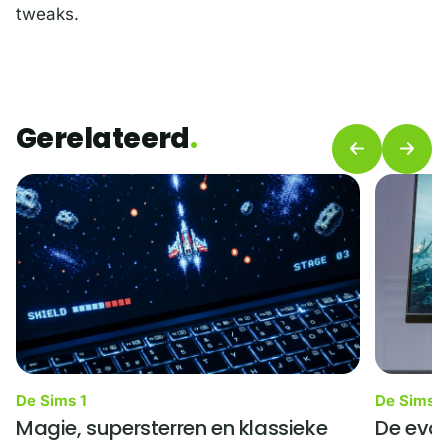
tweaks.
Gerelateerd
De Sims 1
De Sims 1
Magie, supersterren en klassieke
De evol