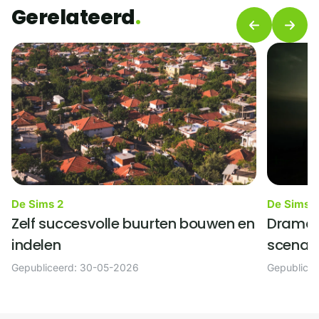
Gerelateerd
De Sims 2
De Sims 
Zelf succesvolle buurten bouwen en
Dramati
indelen
scenari
Gepubliceerd: 30-05-2026
Gepublice