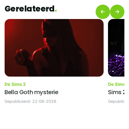
Gerelateerd
De Sims 2
De Sims 
Bella Goth mysterie
Sims 2 
Gepubliceerd: 22-06-2026
Gepublice