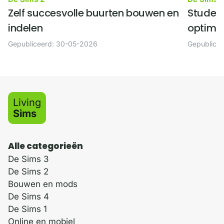
Zelf succesvolle buurten bouwen en
Student
indelen
optima
Gepubliceerd: 30-05-2026
Gepublice
Living
Sims
Alle categorieën
De Sims 3
De Sims 2
Bouwen en mods
De Sims 4
De Sims 1
Online en mobiel